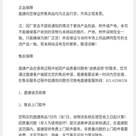
正品保障
盾捷向您保证所售商品均为正品行货，开具正规发票。
注：因厂家会不提前通知的情况下更改产品包装、附件或产地，本司
不能确保客户收到的货物与本网站的图片、产地、附件说明完全一
致。只能确保为原厂正货！并且保证与当时市场上同品牌同型号的主
流产品一致。若本网站没有及时更新，敬请谅解！
售后保障
盾捷产品在使用过程中如因产品质量问题有“退换返修”的需求，您可
通过盾捷客户端提交您的售后申请，盾捷客服会第一时间为您处理，
在售后服务过程中如遇到问题也可致电盾捷客服热线：021-63596558
1、盾捷退货政策
2、售后上门取件
您购买的盾捷商品7日内（含7日，自物流系统反馈签收之日起计算）
因质量问题（非人为使用损坏）提交退换申请且审核通过，在盾捷配
送范围内，盾捷提供免费上门取件服务。非质量问题的上门取件需要
收费。法定节假日、停电、天气等不可抗力情况除外。