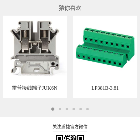
猜你喜欢
雷普接线端子JUK6N
LP381B-3.81
关注盾捷官方微信