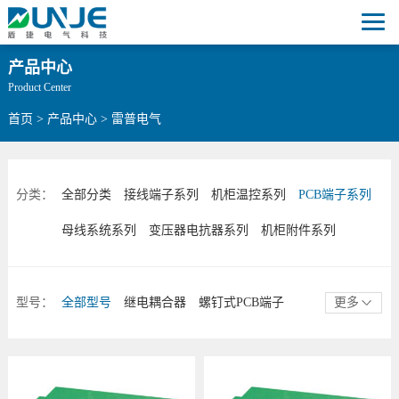
产品中心
Product Center
首页
>
产品中心
>
雷普电气
分类：
全部分类
接线端子系列
机柜温控系列
PCB端子系列
母线系统系列
变压器电抗器系列
机柜附件系列
型号：
全部型号
继电耦合器
螺钉式PCB端子
更多
插拔式PCB端子