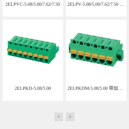
2ELPVC-5.08/5.00/7.62/7.50
2ELPV-5.08/5.00/7.62/7.50 不带侧壁
查看详情
查看详情
2ELPKD-5.08/5.00
2ELPKDM-5.08/5.00 带加固定螺钉法兰
查看详情
查看详情
<
>