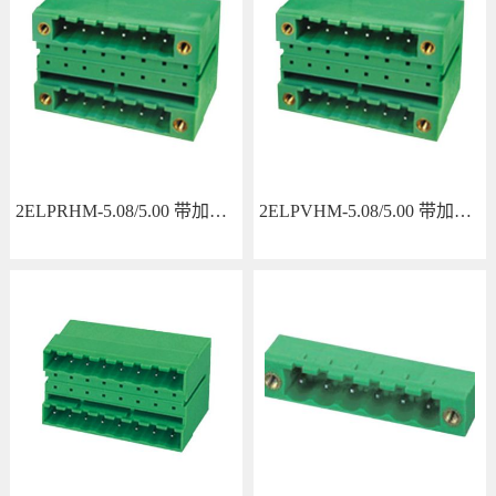
2ELPRHM-5.08/5.00 带加固定螺钉法兰
2ELPVHM-5.08/5.00 带加固定螺钉法兰
查看详情
查看详情