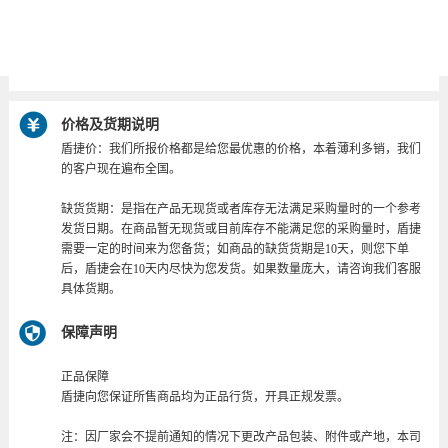
120B-RAL 7035
FB9803.115
2016.040
FB9803
2016.032
价格及货期说明
盾捷价：我们所报价格都是给您最优惠的价格，本着薄利多销，我们
的客户现在遍布全国。
缺货货期：是指在产品无现货或者库存无法满足采购量时的一个参考
发货日期。在商品暂无现货或目前库存不能满足您的采购量时，盾捷
需要一定的时间来为您备货；如商品的缺货货期是10天，则您下单
后，盾捷会在10天内尽快为您发货。如果数量庞大，请咨询我们客服
具体货期。
保障声明
正品保障
盾捷向您保证所售商品均为正品行货，开具正规发票。
注：因厂家会不提前通知的情况下更改产品包装、附件或产地，本司