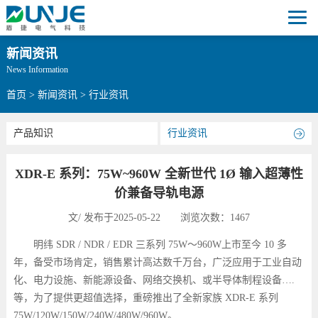
新闻资讯
News Information
首页
>
新闻资讯
>
行业资讯
产品知识
行业资讯
XDR-E 系列：75W~960W 全新世代 1Ø 输入超薄性
价兼备导轨电源
文/ 发布于2025-05-22 浏览次数：1467
明纬 SDR / NDR / EDR 三系列 75W～960W上市至今 10 多
年，备受市场肯定，销售累计高达数千万台，广泛应用于工业自动
化、电力设施、新能源设备、网络交换机、或半导体制程设备….
等，为了提供更超值选择，重磅推出了全新家族 XDR-E 系列
75W/120W/150W/240W/480W/960W。