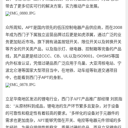
带去了更多切实可行的解决方案，实力推动产业发展。
APT
2008
众所周知，
是国内领先的低压控制电器产品供应商，而在
年成为西门子下属独立运营品牌过后更是如虎添翼，通过广泛的业
务更加贴近市场。旗下拥有涵盖按钮开关、限位开关以及转换开关
等齐全的开关类产品，以及指示灯、继电器、控制箱等完备的产品
CCC
CB
UL
ISO9001
OHSMS
线，其产品更是经过
、
、
以及
、
等国
内外标准认证，凭借过硬品质广泛应用于鸟巢、大亚湾核电站、宁
波北仑港等国家大型项目当中，在地铁、动车组等轨道交通项目
APT
中，也能看到西门子
的身影。
立足华南地区发达的锂电行业，西门子
APT
产品推广部经理
刘凯指
出：“从原材料到成品，锂电池的生产环节繁多且复杂，对于设备
的可靠性和稳定性有着较高的要求。”多样化的设备对于元器件的
需求也更加庞杂，
APT
能够凭借在开关、电控等电器元件领域的多
年经验，为用户提供性能稳定、质量过硬的产品，而且立足锂电行