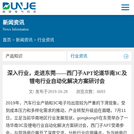
新闻资讯
News Information
首页
>
新闻资讯
>
行业资讯
产品知识
行业资讯
深入行业，走进东莞——西门子APT论道华南3C及
锂电行业自动化解决方案研讨会
文/ 发布于2019-10-28 浏览次数：6693
2019
3C
年，汽车行业产销和
电子均出现较为严重的下滑现象，受
7
11
到成本压力和多样化需求的推动，产业转型升级迫在眉睫。
月
gongkong®
日，立足当前华南地区行业发展现状，
在东莞举办了一
3C
场华南
及锂电行业自动化解决方案研讨会，西门子APT受邀参
会，与现场用户展开了深度交流，分析行业应用痛点，为当地用户